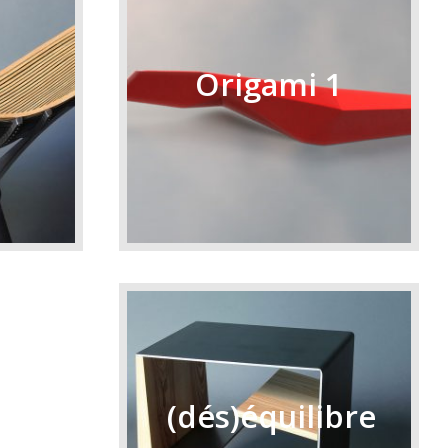
Origami 1
(dés)équilibre